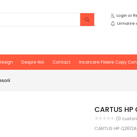
Urmarire
Design
Despre Noi
Contact
Incarcare Fisiere Copy Cen
sorii
CARTUS HP 
(
0
custom
CARTUS HP Q2612A