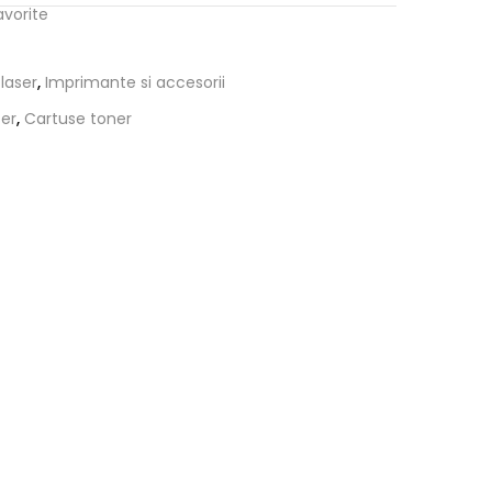
avorite
laser
,
Imprimante si accesorii
ser
,
Cartuse toner