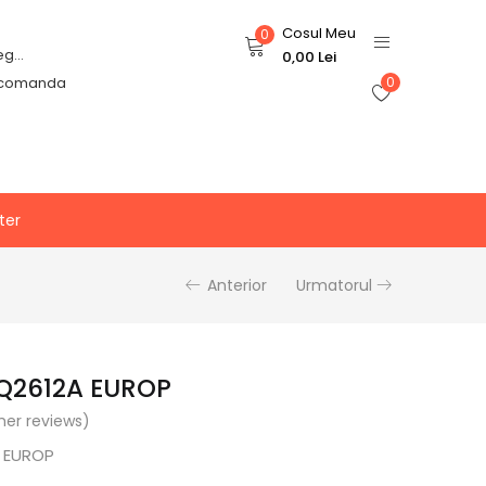
Cosul Meu
0
Login or Register
0,00
Lei
 comanda
0
ter
Anterior
Urmatorul
Q2612A EUROP
er reviews)
 EUROP