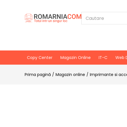
Copy Center
Magazin Online
IT-C
Web 
Prima pagină
Magazin online
Imprimante si acce