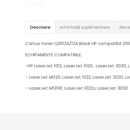
Descriere
Informații suplimentare
Rece
Cartus toner Q2612A/12A Black HP compatibil 200
ECHIPAMENTE COMPATIBILE:
-HP LaserJet 1012, LaserJet 1020, LaserJet 3030, 
– LaserJet M1120, LaserJet 1022, LaserJet 3020, L
– LaserJet M1319f, LaserJet 1022n, LaserJet 3050.