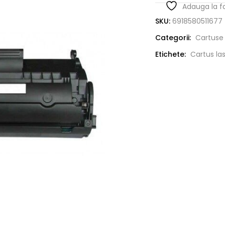
Adauga la f
SKU:
6918580511677
Categorii:
Cartuse 
Etichete:
Cartus la