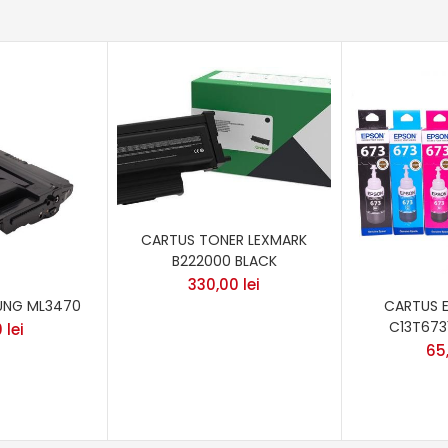
CARTUS TONER LEXMARK
B222000 BLACK
330,00
lei
UNG ML3470
CARTUS 
C13T673
0
lei
65