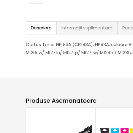
Descriere
Informații suplimentare
Rece
Cartus Toner HP 83A (CF283A), HP83A, culoare Bl
M126nw/ M127fn/ M127fp/ M127fw/ M128fn/ M128
Produse Asemanatoare