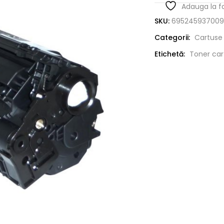
Adauga la f
SKU:
695245937009
Categorii:
Cartuse 
Etichetă:
Toner car