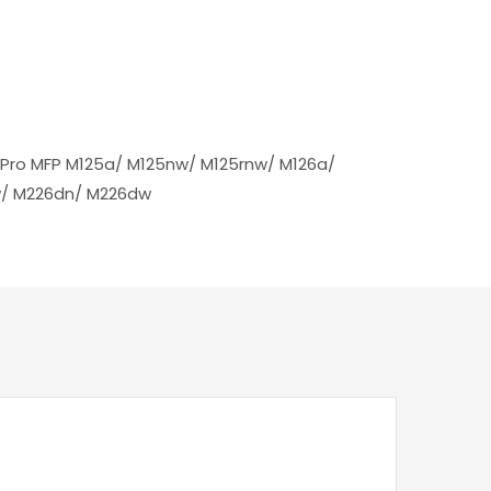
et Pro MFP M125a/ M125nw/ M125rnw/ M126a/
w/ M226dn/ M226dw