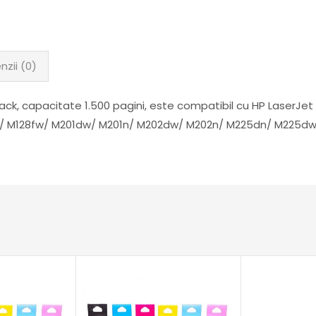
nzii (0)
ack, capacitate 1.500 pagini, este compatibil cu HP LaserJ
fp/ M128fw/ M201dw/ M201n/ M202dw/ M202n/ M225dn/ M225d