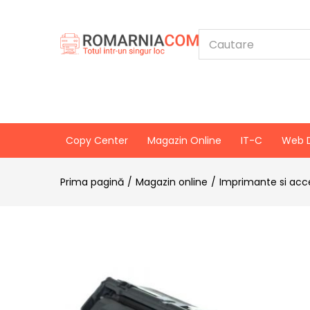
Copy Center
Magazin Online
IT-C
Web 
Prima pagină
Magazin online
Imprimante si acce