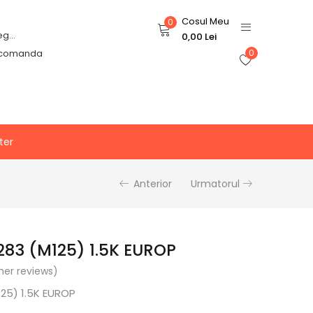
Cosul Meu
0
Login or Register
0,00
Lei
 comanda
0
ter
Anterior
Urmatorul
83 (M125) 1.5K EUROP
er reviews)
25) 1.5K EUROP