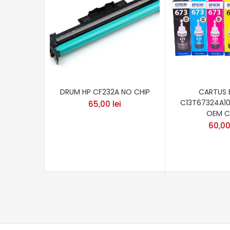
DRUM HP CF232A NO CHIP
CARTUS 
C13T67324A10
65,00
lei
OEM C
60,0