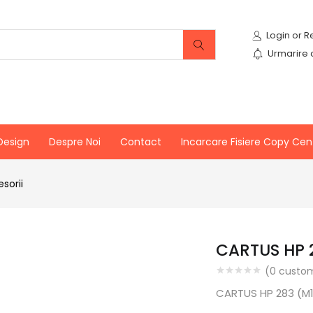
Urmarire
Design
Despre Noi
Contact
Incarcare Fisiere Copy Cen
sorii
CARTUS HP 2
(
0
custom
CARTUS HP 283 (M1