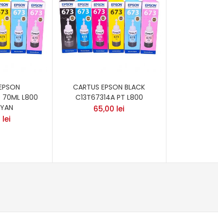
EPSON
CARTUS EPSON BLACK
 70ML L800
C13T67314A PT L800
YAN
65,00
lei
0
lei