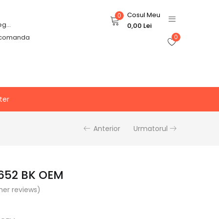
Cosul Meu
0
Login or Register
0,00
Lei
 comanda
0
ter
Anterior
Urmatorul
652 BK OEM
er reviews)