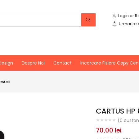
Urmarire
Design
Despre Noi
Contact
Incarcare Fisiere Copy Cen
sorii
CARTUS HP 
(
0
custom
70,00
lei