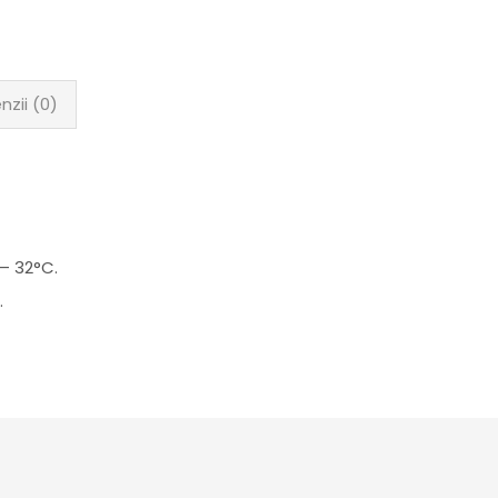
nzii (0)
– 32°C.
.