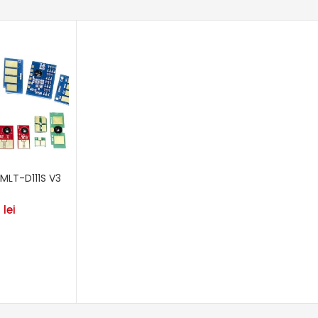
MLT-D111S V3
0
lei