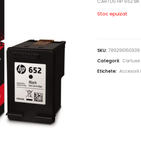
CARTUS HP 652 BK
Stoc epuizat
SKU:
789296160939
Categorii:
Cartuse
Etichete:
Accesorii