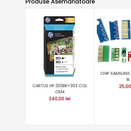
Produse Asemanatoare
CHIP SAMSUNG 
1K
CARTUS HP 303BK+303 COL
25,0
OEM
240,00
lei