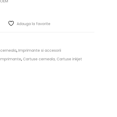
 OEM
Adauga la favorite
 cerneala
,
Imprimante si accesorii
 imprimante
,
Cartuse cerneala, Cartuse inkjet