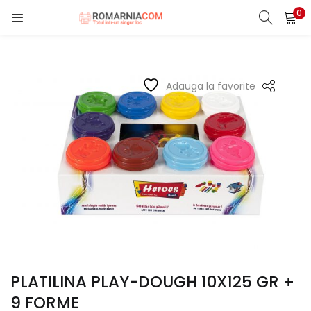
0
LOGIN
REGISTER
Enter your username and password to login.
Adauga la favorite
Remember me
Lost password?
PLATILINA PLAY-DOUGH 10X125 GR +
9 FORME