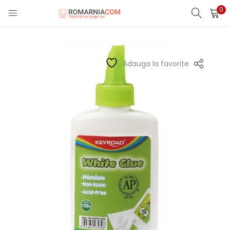
0
LOGIN
REGISTER
Enter your username and password to login.
Adauga la favorite
Remember me
Lost password?