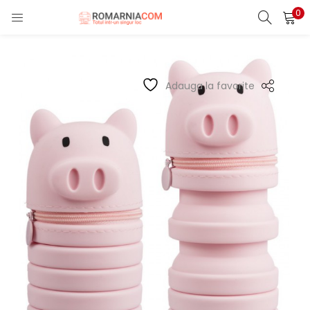
0
LOGIN
REGISTER
Enter your username and password to login.
Adauga la favorite
Remember me
Lost password?