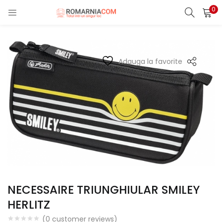
0
LOGIN
REGISTER
Enter your username and password to login.
Adauga la favorite
Remember me
Lost password?
NECESSAIRE TRIUNGHIULAR SMILEY
HERLITZ
(
0
customer reviews)