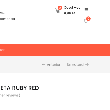
Cosul Meu
0
Login or Register
0,00
Lei
 comanda
0
ter
Anterior
Urmatorul
ETA RUBY RED
er reviews)