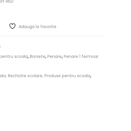
BY RED
Adauga la favorite
0
 pentru scoala
,
Borsete
,
Penare
,
Penare 1 fermoar
ala, Rechizite scolare, Produse pentru scoala
,