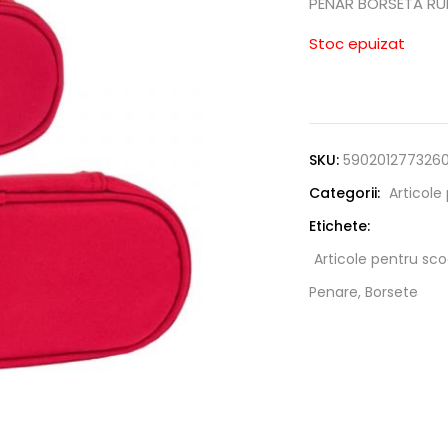
PENAR BORSETA RU
Stoc epuizat
SKU:
590201277326
Categorii:
Articole
Etichete:
Articole pentru sco
Penare, Borsete