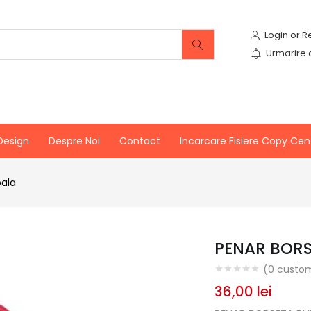
Urmarire
Design
Despre Noi
Contact
Incarcare Fisiere Copy Cen
oala
PENAR BORS
(
0
custom
36,00
lei