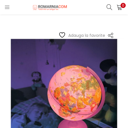
0
LOGIN
REGISTER
Enter your username and password to login.
Adauga la favorite
Remember me
Lost password?