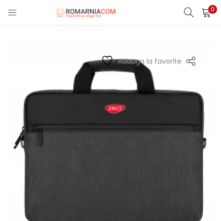
0
LOGIN
REGISTER
Enter your username and password to login.
Adauga la favorite
Remember me
Lost password?