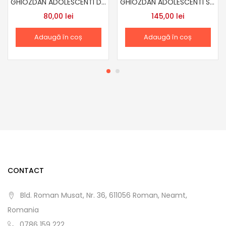
GHIOZDAN ADOLESCENTI DACO GH201
GHIOZDAN ADOLESCENTI SC623
80,00
lei
145,00
lei
Adaugă în coș
Adaugă în coș
CONTACT
Bld. Roman Musat, Nr. 36, 611056 Roman, Neamt,
Romania
0786 159 222