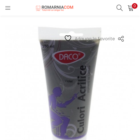
0
LOGIN
REGISTER
Enter your username and password to login.
Adauga la favorite
Remember me
Lost password?