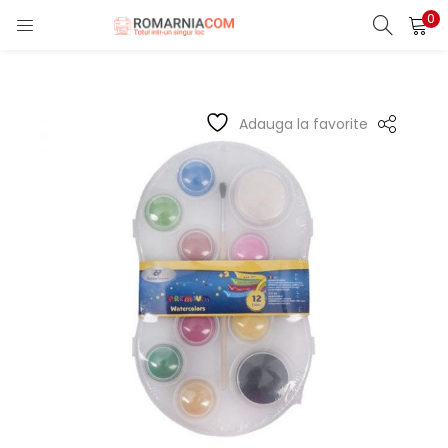
0
LOGIN
REGISTER
Enter your username and password to login.
Adauga la favorite
Remember me
Lost password?