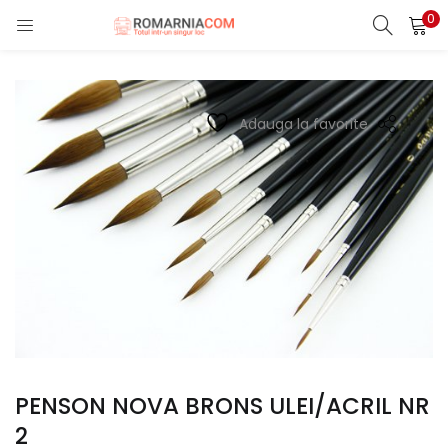
0
LOGIN
REGISTER
Enter your username and password to login.
Adauga la favorite
Remember me
Lost password?
PENSON NOVA BRONS ULEI/ACRIL NR
2