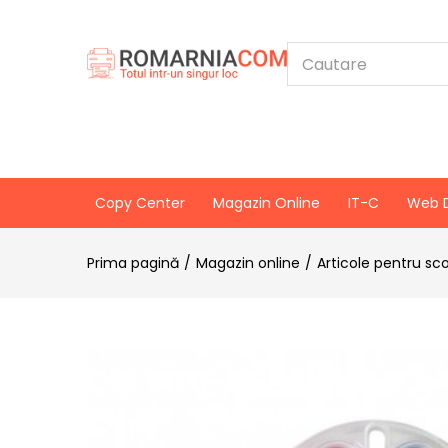
Copy Center
Magazin Online
IT-C
Web 
Prima pagină
Magazin online
Articole pentru sc