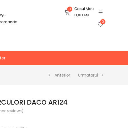
Cosul Meu
0
Login or Register
0,00
Lei
 comanda
0
ter
Anterior
Urmatorul
2CULORI DACO AR124
er reviews)