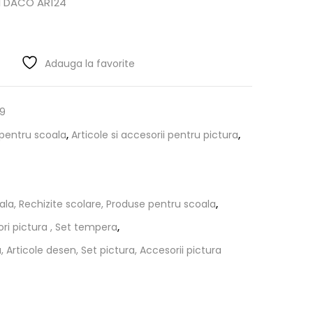
I DACO AR124
Adauga la favorite
9
 pentru scoala
,
Articole si accesorii pentru pictura
,
ala, Rechizite scolare, Produse pentru scoala
,
ori pictura , Set tempera
,
 Articole desen, Set pictura, Accesorii pictura