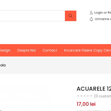
Urmarire
Design
Despre Noi
Contact
Incarcare Fisiere Copy Cen
oala
ACUARELE 1
(
0
custom
17,00
lei