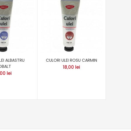
LEI ALBASTRU
CULORI ULEI ROSU CARMIN
CULORI 
OBALT
P
18,00
lei
,00
lei