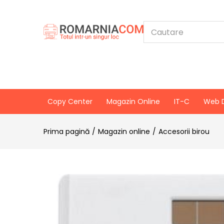
Copy Center
Magazin Online
IT-C
Web 
Prima pagină
Magazin online
Accesorii birou