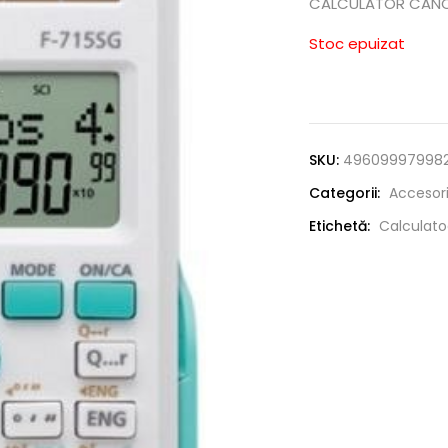
CALCULATOR CANO
Stoc epuizat
SKU:
49609997998
Categorii:
Accesori
Etichetă:
Calculato