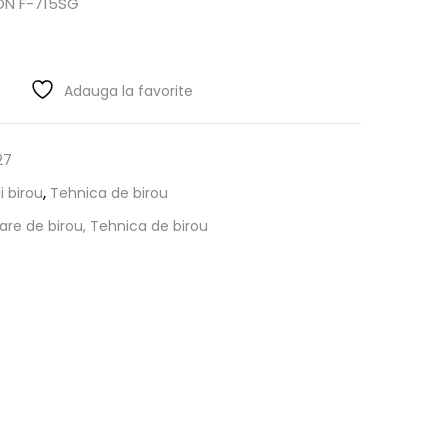
N F-715SG
Adauga la favorite
27
i birou
,
Tehnica de birou
are de birou, Tehnica de birou