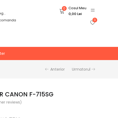
Cosul Meu
0
Login or Register
0,00
Lei
 comanda
0
ter
Anterior
Urmatorul
R CANON F-715SG
er reviews)