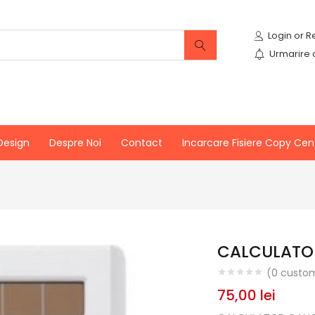
Urmarire
Design
Despre Noi
Contact
Incarcare Fisiere Copy Cen
CALCULATO
(
0
custom
75,00
lei