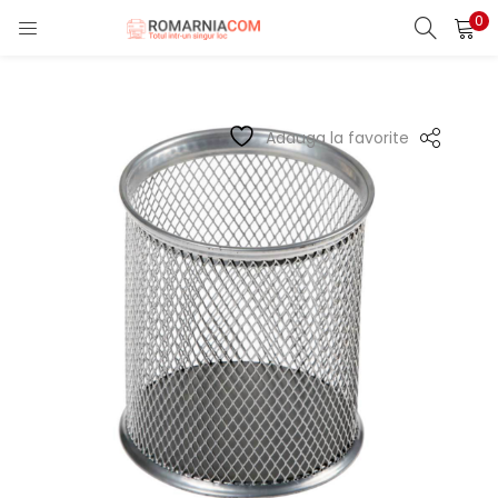
0
LOGIN
REGISTER
Enter your username and password to login.
Adauga la favorite
Remember me
Lost password?