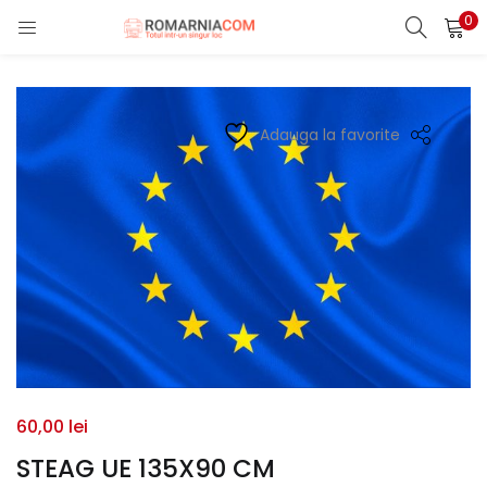
0
LOGIN
REGISTER
Enter your username and password to login.
Adauga la favorite
Remember me
Lost password?
60,00
lei
STEAG UE 135X90 CM