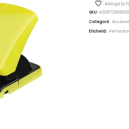
Adauga la f
SKU:
4009729065112
Categorii:
Accesori
Etichetă:
Perforatoa