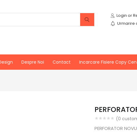
Urmarire
Design
Despre Noi
Contact
Incarcare Fisiere Copy Cen
PERFORATOR
(
0
custom
PERFORATOR NOVUS