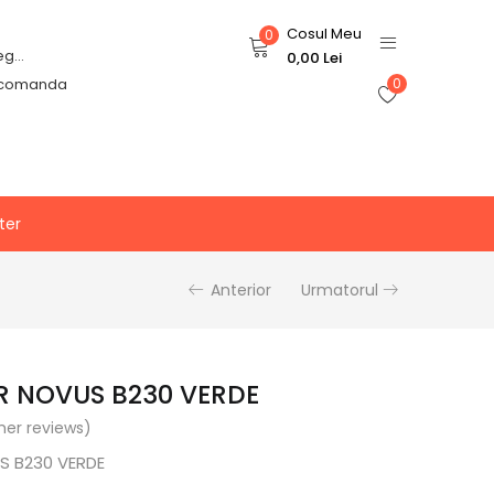
Cosul Meu
0
Login or Register
0,00
Lei
 comanda
0
ter
Anterior
Urmatorul
 NOVUS B230 VERDE
er reviews)
 B230 VERDE