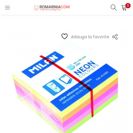
0
LOGIN
REGISTER
Enter your username and password to login.
Adauga la favorite
Remember me
Lost password?