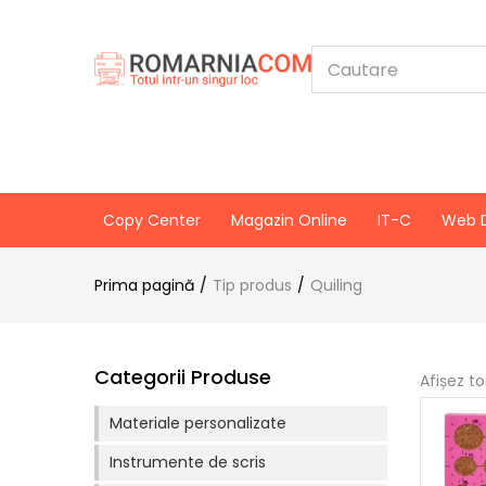
Copy Center
Magazin Online
IT-C
Web 
Prima pagină
Tip produs
Quiling
Categorii Produse
Afișez t
Materiale personalizate
Instrumente de scris