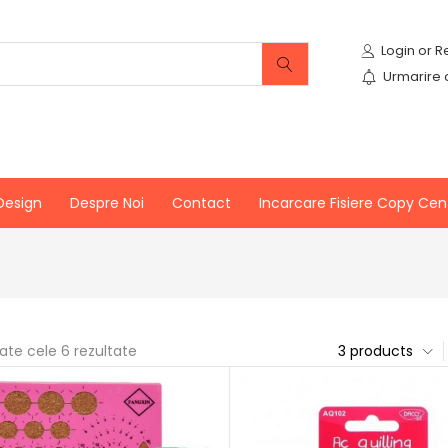
Urmarire
Design
Despre Noi
Contact
Incarcare Fisiere Copy Cen
oate cele 6 rezultate
3 products