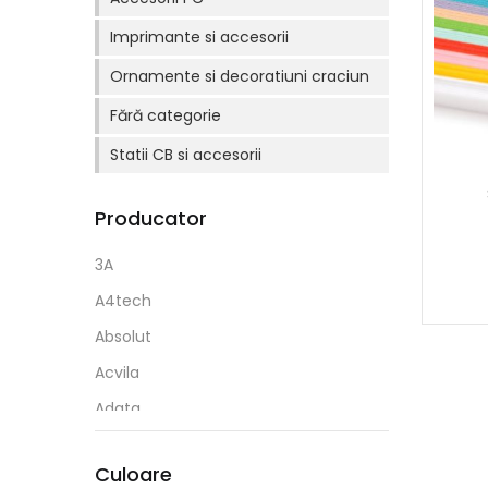
Imprimante si accesorii
Ornamente si decoratiuni craciun
Fără categorie
Statii CB si accesorii
Producator
3A
A4tech
Absolut
Acvila
Adata
Adel
Culoare
Aihao