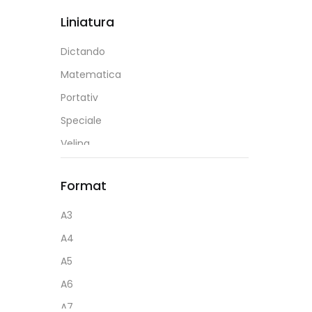
1 Mm
DP Collection
Liniatura
Duracell
Dictando
Eagle
Matematica
Ecada
Portativ
Epson
Speciale
Erich Krause
Velina
Esperanza
Eurobook
Format
Faber Castell
A3
Factis
A4
Fatih
A5
Fiorello
A6
Flexoffice
A7