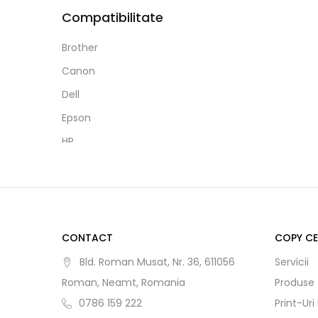
60
Kodak
Compatibilitate
70
Koh-I-Noor
Brother
80
Kores
Canon
100
Kruger&Matz
Dell
160
Leviatan
Epson
200
LG
HP
Linc
Lexmark
LogiLink
Minolta
Logitech
Pantum
Maped
Philips
CONTACT
COPY C
Maxell
Ricoh
Bld. Roman Musat, Nr. 36, 611056
Servicii
Memories-Precious
Samsung
Roman, Neamt, Romania
Produse
Microsoft
0786 159 222
Print-Uri
Xerox
Milan