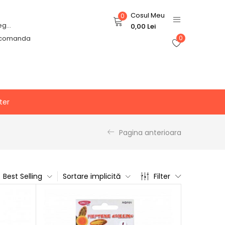
Cosul Meu
0
Login or Register
0,00
Lei
 comanda
0
ter
Pagina anterioara
Best Selling
Sortare implicită
Filter