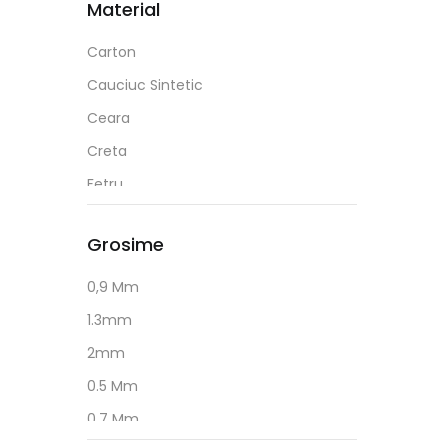
Cello
Material
Multicolor
Negru
Centrum
Rosu
Pastel
Carton
Citizen
Mov
Portocaliu
Cauciuc Sintetic
Colop
Galben
Rosu
Ceara
Colorarte
Roz
Creta
Concorde
Verde
Fetru
Corsair
Hartie
Cretorom
Grosime
Lemn
Crucial
Metal
0,9 Mm
D-Link
Plastic
1.3mm
Daco
Sticla
2mm
Deep Cool
Textil
0.5 Mm
Donau
0.7 Mm
DP