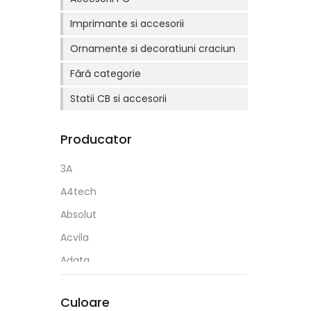
Imprimante si accesorii
Ornamente si decoratiuni craciun
Fără categorie
Statii CB si accesorii
Producator
3A
A4tech
Absolut
Acvila
Adata
Adel
Culoare
Aihao