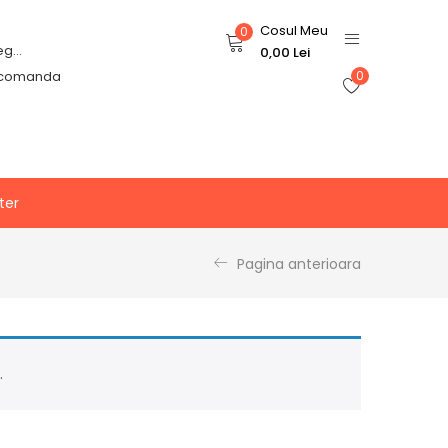
Cosul Meu
0
Login or Register
0,00
Lei
 comanda
0
ter
Pagina anterioara
.