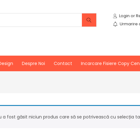
Urmarire
Design
Despre Noi
Contact
Incarcare Fisiere Copy Cen
 a fost găsit niciun produs care să se potrivească cu selecția ta