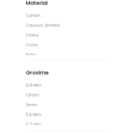
Cello
Material
Multicolor
Negru
Centrum
Rosu
Pastel
Carton
Citizen
Mov
Portocaliu
Cauciuc Sintetic
Colop
Galben
Rosu
Ceara
Colorarte
Roz
Creta
Concorde
Verde
Fetru
Corsair
Hartie
Cretorom
Grosime
Lemn
Crucial
Metal
0,9 Mm
D-Link
Plastic
1.3mm
Daco
Sticla
2mm
Deep Cool
Textil
0.5 Mm
Donau
0.7 Mm
DP