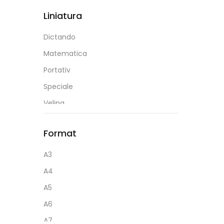
1 Mm
DP Collection
Liniatura
Duracell
Dictando
Eagle
Matematica
Ecada
Portativ
Epson
Speciale
Erich Krause
Velina
Esperanza
Eurobook
Format
Faber Castell
A3
Factis
A4
Fatih
A5
Fiorello
A6
Flexoffice
A7