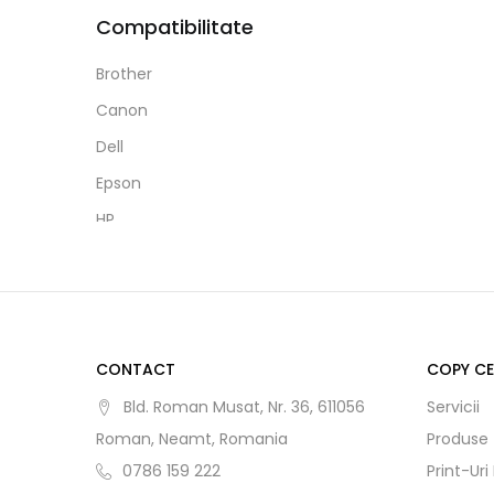
60
Kodak
Compatibilitate
70
Koh-I-Noor
Brother
80
Kores
Canon
100
Kruger&Matz
Dell
160
Leviatan
Epson
200
LG
HP
Linc
Lexmark
LogiLink
Minolta
Logitech
Pantum
Maped
Philips
CONTACT
COPY C
Maxell
Ricoh
Bld. Roman Musat, Nr. 36, 611056
Servicii
Memories-Precious
Samsung
Roman, Neamt, Romania
Produse
Microsoft
0786 159 222
Print-Uri
Xerox
Milan