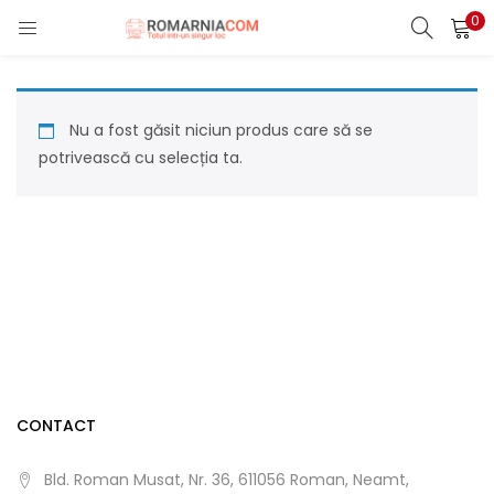
0
LOGIN
REGISTER
Enter your username and password to login.
Nu a fost găsit niciun produs care să se
potrivească cu selecția ta.
Remember me
Lost password?
CONTACT
Bld. Roman Musat, Nr. 36, 611056 Roman, Neamt,