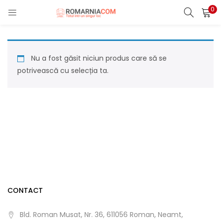
0
LOGIN
REGISTER
Enter your username and password to login.
Nu a fost găsit niciun produs care să se
potrivească cu selecția ta.
Remember me
Lost password?
CONTACT
Bld. Roman Musat, Nr. 36, 611056 Roman, Neamt,