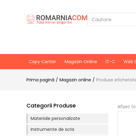
Copy Center
Magazin Online
IT-C
Web 
Prima pagină
Magazin online
Produse etichetat
Categorii Produse
Afișez t
Materiale personalizate
Instrumente de scris