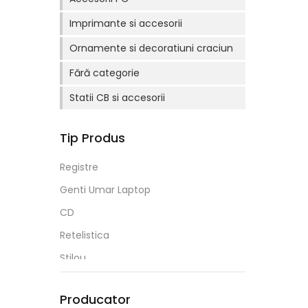
Imprimante si accesorii
Ornamente si decoratiuni craciun
Fără categorie
Statii CB si accesorii
Tip Produs
Registre
Genti Umar Laptop
CD
Retelistica
Stilou
Suport Instrumente De Scris
Producator
Penare 3 Fermoare