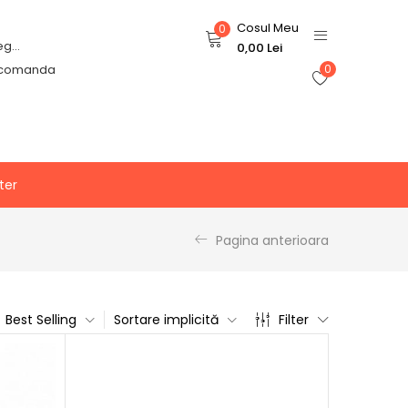
Cosul Meu
0
Login or Register
0,00
Lei
 comanda
0
ter
Pagina anterioara
Best Selling
Sortare implicită
Filter