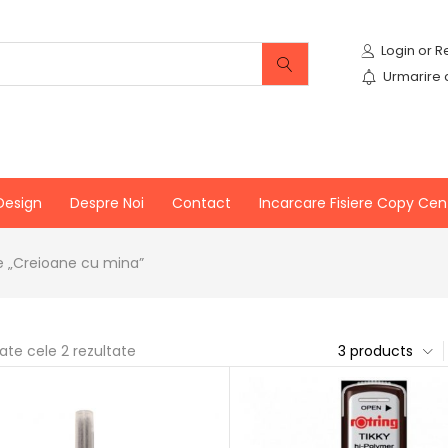
Urmarire
Design
Despre Noi
Contact
Incarcare Fisiere Copy Cen
e „Creioane cu mina”
oate cele 2 rezultate
3 products