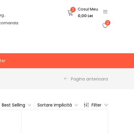
Cosul Meu
0
Login or Register
0,00
Lei
 comanda
0
ter
Pagina anterioara
Best Selling
Sortare implicită
Filter