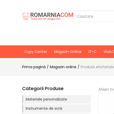
Copy Center
Magazin Online
IT-C
Web 
Prima pagină
Magazin online
Produse etichetat
Categorii Produse
Afișez t
Materiale personalizate
Instrumente de scris