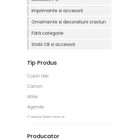
Imprimante si accesorii
Ornamente si decoratiuni craciun
Fără categorie
Statii CB si accesorii
Tip Produs
Culori Ulei
Carton
Atlas
Agende
Caiete Mecanice
Cutii De Cadou
Producator
Materiale Printabile