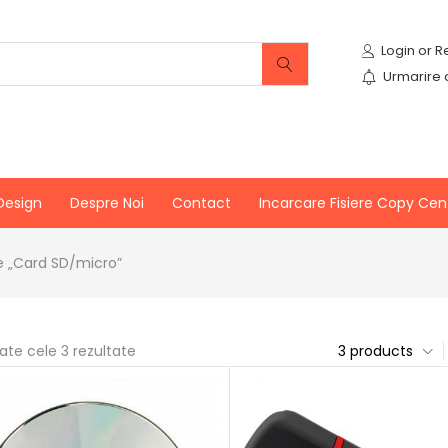
Urmarire
Design
Despre Noi
Contact
Incarcare Fisiere Copy Cen
e „Card SD/micro”
oate cele 3 rezultate
3 products