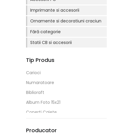
Imprimante si accesorii
Ornamente si decoratiuni craciun
Fără categorie
Statii CB si accesorii
Tip Produs
Carioci
Numaratoare
Biblioraft
Album Foto 15x21
Coperti Caiete
Creta
Producator
HDD