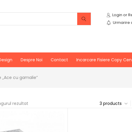
Urmarire
Design
Despre Noi
Contact
Incarcare Fisiere Copy Cen
e „Ace cu gamalie”
ngurul rezultat
3 products