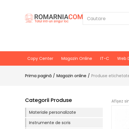
Copy Center
Magazin Online
IT-C
Web 
Prima pagină
Magazin online
Produse etichetat
Categorii Produse
Afișez si
Materiale personalizate
Instrumente de scris