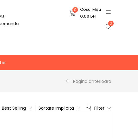
Cosul Meu
0
Login or Register
0,00
Lei
 comanda
0
ter
Pagina anterioara
Best Selling
Sortare implicită
Filter